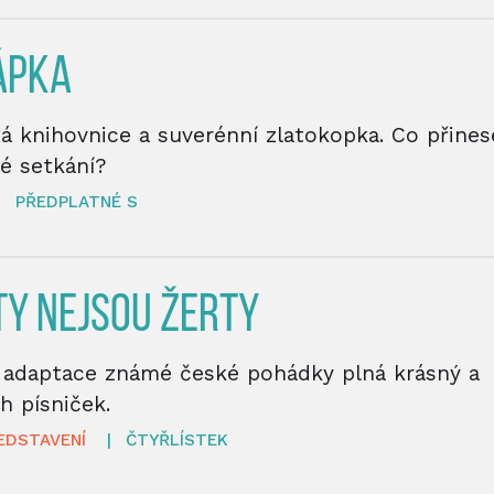
ÁPKA
á knihovnice a suverénní zlatokopka. Co přines
é setkání?
|
PŘEDPLATNÉ S
TY NEJSOU ŽERTY
í adaptace známé české pohádky plná krásný a
h písniček.
EDSTAVENÍ
|
ČTYŘLÍSTEK