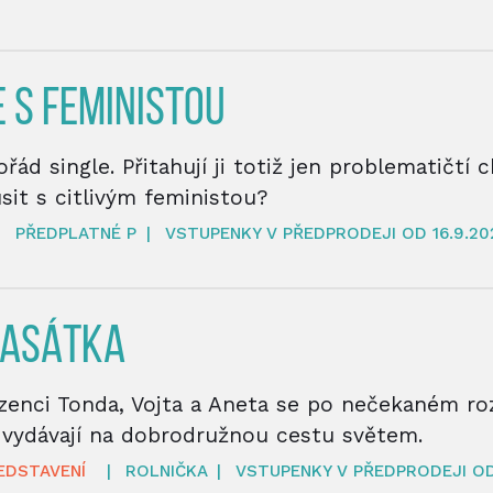
 S FEMINISTOU
řád single. Přitahují ji totiž jen problematičtí c
sit s citlivým feministou?
|
PŘEDPLATNÉ P
|
VSTUPENKY V PŘEDPRODEJI OD 16.9.20
RASÁTKA
ozenci Tonda, Vojta a Aneta se po nečekaném r
vydávají na dobrodružnou cestu světem.
EDSTAVENÍ
|
ROLNIČKA
|
VSTUPENKY V PŘEDPRODEJI OD