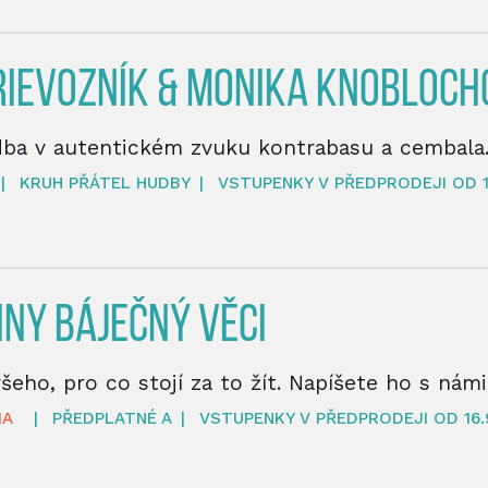
RIEVOZNÍK & MONIKA KNOBLOC
dba v autentickém zvuku kontrabasu a cembala
|
KRUH PŘÁTEL HUDBY
|
VSTUPENKY V PŘEDPRODEJI OD 1
NY BÁJEČNÝ VĚCI
eho, pro co stojí za to žít. Napíšete ho s nám
MA
|
PŘEDPLATNÉ A
|
VSTUPENKY V PŘEDPRODEJI OD 16.