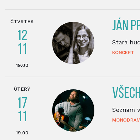
ČTVRTEK
JÁN P
12
Stará hu
11
KONCERT
19.00
ÚTERÝ
VŠECH
17
Seznam vš
11
MONODRA
19.00