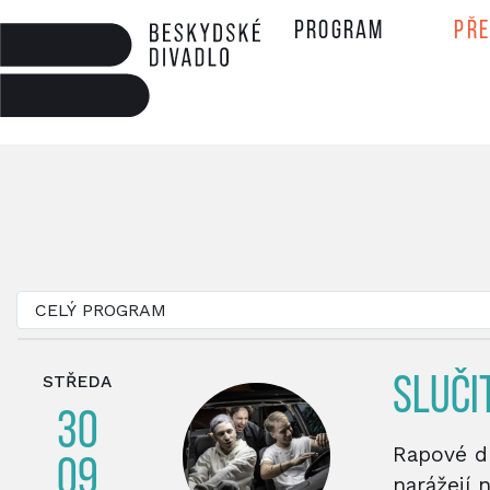
Program
Př
STŘEDA
SLUČI
30
Rapové dr
09
narážejí 