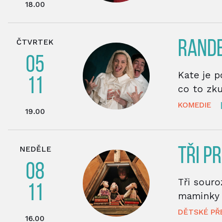
18.00
ČTVRTEK
RANDE
05
Kate je po
11
co to zku
KOMEDIE
19.00
NEDĚLE
TŘI P
08
Tři sour
11
maminky 
DĚTSKÉ PŘ
16.00