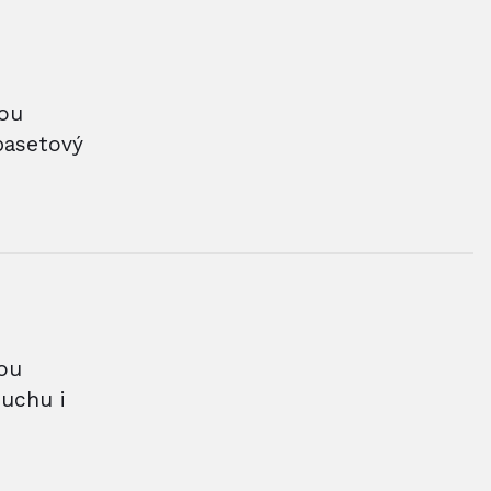
nou
basetový
ou
duchu i