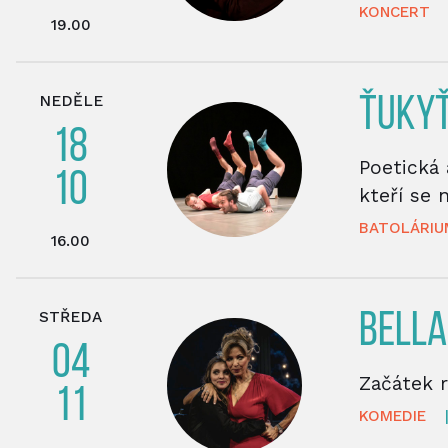
KONCERT
19.00
NEDĚLE
ŤUKYŤ
18
Poetická 
10
kteří se 
BATOLÁRIU
16.00
STŘEDA
BELLA
04
Začátek 
11
KOMEDIE