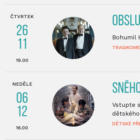
ČTVRTEK
OBSLU
26
Bohumil H
11
TRAGIKOME
19.00
NEDĚLE
SNĚH
06
Vstupte 
12
dětského
DĚTSKÉ PŘ
16.00