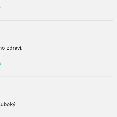
6
o zdraví,
6
hluboký