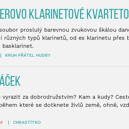
EROVO KLARINETOVÉ KVARTETO
soubor proslulý barevnou zvukovou škálou da
 různých typů klarinetů, od es klarinetu přes 
 basklarinet.
|
KRUH PŘÁTEL HUDBY
NÁČEK
e vyrazit za dobrodružstvím? Kam a kudy? Cest
 během které se dotknete živlů země, ohně, vz
M
|
CHRASTÍTKO