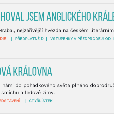
HOVAL JSEM ANGLICKÉHO KRÁL
rabal, nejzářivější hvězda na českém literárním
DIE
|
PŘEDPLATNÉ D
|
VSTUPENKY V PŘEDPRODEJI OD 1
OVÁ KRÁLOVNA
s námi do pohádkového světa plného dobrodruž
 smíchu a ledové zimy!
EDSTAVENÍ
|
ČTYŘLÍSTEK