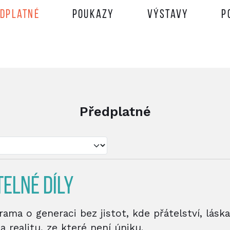
edplatné
Poukazy
Výstavy
P
Předplatné
TELNÉ DÍLY
ama o generaci bez jistot, kde přátelství, láska
na realitu, ze které není úniku.