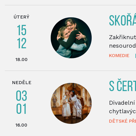
ÚTERÝ
SKOŘ
15
Zakřiknut
12
nesourod
KOMEDIE
18.00
NEDĚLE
S ČER
03
Divadeln
01
chytlavýc
DĚTSKÉ PŘ
16.00