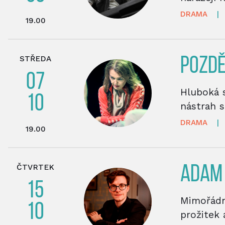
DRAMA
|
19.00
STŘEDA
POZDĚ
07
Hluboká s
10
nástrah s
DRAMA
|
19.00
ČTVRTEK
ADAM
15
Mimořádný
10
prožitek 