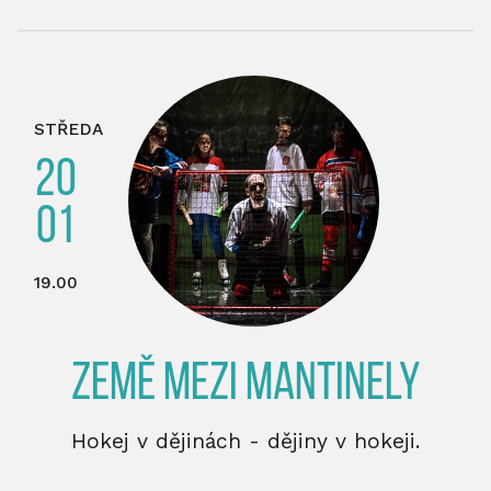
STŘEDA
20
01
19.00
ZEMĚ MEZI MANTINELY
Hokej v dějinách - dějiny v hokeji.