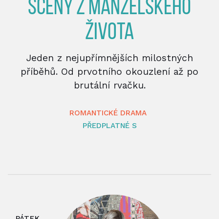
SCÉNY Z MANŽELSKÉHO
ŽIVOTA
Jeden z nejupřímnějších milostných
příběhů. Od prvotního okouzlení až po
brutální rvačku.
ROMANTICKÉ DRAMA
PŘEDPLATNÉ S
PÁTEK