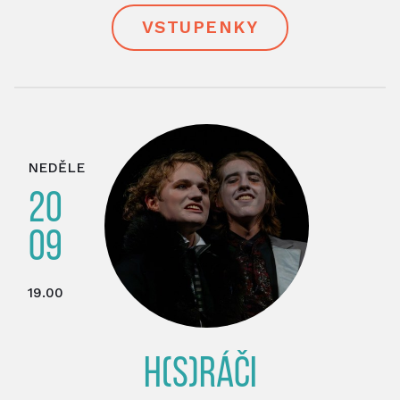
VSTUPENKY
NEDĚLE
20
09
19.00
H(S)RÁČI