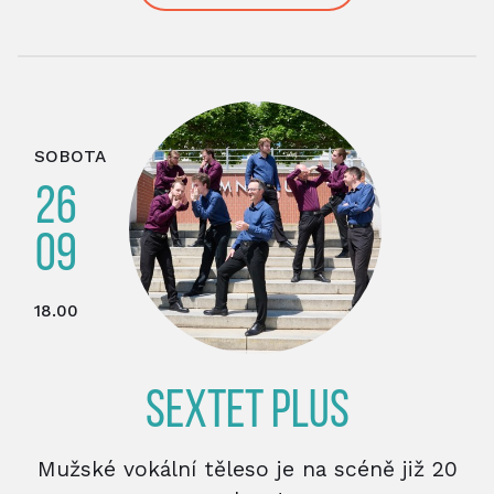
SOBOTA
26
09
18.00
SEXTET PLUS
Mužské vokální těleso je na scéně již 20