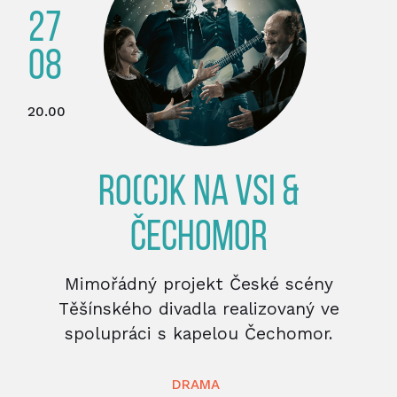
27
08
20.00
RO(C)K NA VSI &
ČECHOMOR
Mimořádný projekt České scény
Těšínského divadla realizovaný ve
spolupráci s kapelou Čechomor.
DRAMA