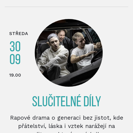
STŘEDA
30
09
19.00
SLUČITELNÉ DÍLY
Rapové drama o generaci bez jistot, kde
přátelství, láska i vztek narážejí na