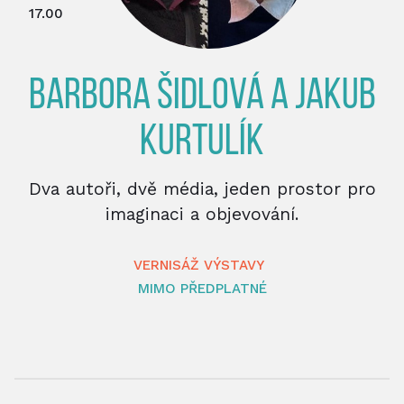
17.00
BARBORA ŠIDLOVÁ A JAKUB
KURTULÍK
Dva autoři, dvě média, jeden prostor pro
imaginaci a objevování.
VERNISÁŽ VÝSTAVY
MIMO PŘEDPLATNÉ