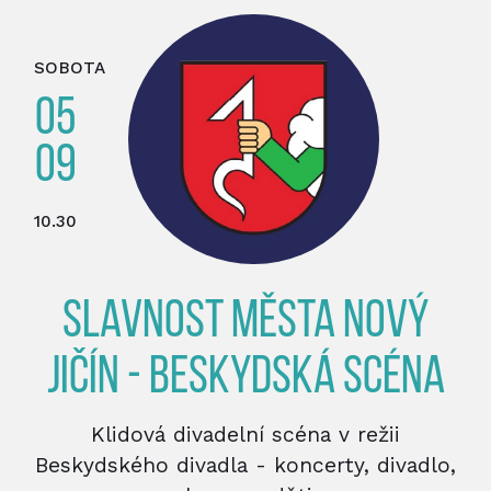
SOBOTA
05
09
10.30
SLAVNOST MĚSTA NOVÝ
JIČÍN - BESKYDSKÁ SCÉNA
Klidová divadelní scéna v režii
Beskydského divadla - koncerty, divadlo,