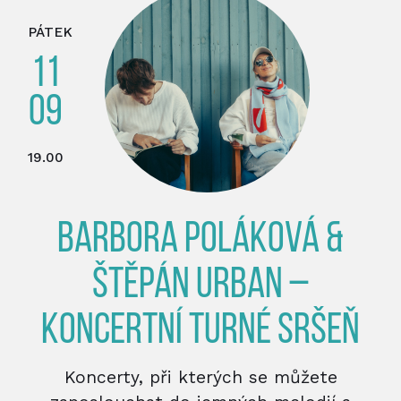
PÁTEK
11
09
19.00
BARBORA POLÁKOVÁ &
ŠTĚPÁN URBAN –
KONCERTNÍ TURNÉ SRŠEŇ
Koncerty, při kterých se můžete